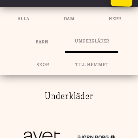
mån -
9-20
tis -
9-16
ALLA
DAM
HERR
ons -
9-16
tor -
9-16
fre -
9-20
UNDERKLÄDER
BARN
SKOR
TILL HEMMET
Underkläder