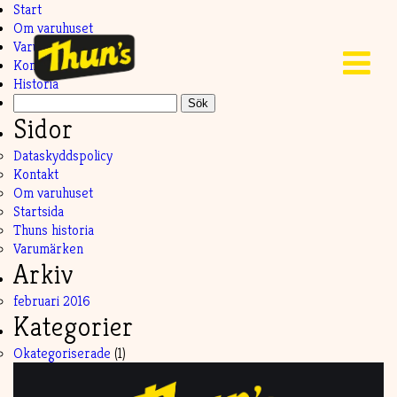
Start
Om varuhuset
Varumärken
Kontakt
Historia
Sök
efter:
Sidor
Dataskyddspolicy
Kontakt
Om varuhuset
Startsida
Thuns historia
Varumärken
Arkiv
februari 2016
Kategorier
Okategoriserade
(1)