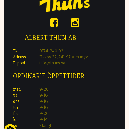
ALBERT THUN AB
Tel
0174-240 02
Adress
Näsby 32, 741 97 Almunge
E-post
info@thuns.se
ORDINARIE ÖPPETTIDER
mån
9-20
tis
9-16
ons
9-16
tor
9-16
fre
9-20
lör
9-14
sön
Stängt