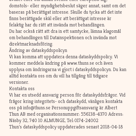
domstols- eller myndighetsbeslut säger annat, samt om det
baseras på berättigat intresse. Skulle du tycka att det inte
finns berättigade skäl eller att berättigat intresse är
felaktig har du rätt att invända mot behandlingen.
Du har också rätt att dra in ett samtycke, lämna klagomål
om behandlingen till Datainspektionen och invända mot
direktmarknadsföring.
Ändring av dataskyddspolicyn
Vi kan komma att uppdatera denna dataskyddspolicy. Vi
kommer meddela ändring på www.thuns.se och även
upplysa om ändringarna vi gjort i dataskyddspolicyn. Du kan
alltid kontakta oss om du vill ha tillgång till tidigare
versioner.
Kontakta oss
Vi har en utsedd ansvarig person för dataskyddsfrågor. Vid
frågor kring integritets- och dataskydd, vänligen kontakta
oss på
info@thuns.se
Personuppgiftsansvarig är Albert
Thun AB med organisationsnummer: 556138-4370 Adress:
Näsby 32, 740 10 ALMUNGE, Tel: 0174-24002
Thun’s dataskyddspolicy uppdaterades senast 2018-04-18