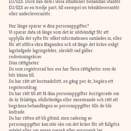
EU/EES. Dock kan dem i vissa situationer behandlas utanför
EU/EES av en tredje part, till exempel en teknikleverantör
eller underleverantör.
Hur länge sparar vi dina personuppgifter?
Vi sparar data så länge som det är nödvändigt för att
uppfylla det syfte för vilket informationen samlades in, eller
för att utföra våra åtaganden och så länge det krävs enligt
lagstadgade lagringstider, särskilt vad gäller
redovisningskrav.
Dina rättigheter
Du som registrerad hos oss har flera rättigheter som du
bör känna till.
Du har rätt att kostnadsfritt, en gång per år, begära ett
registerutdrag.
Du har rätt till att få dina personuppgifter korrigerade om
de är felaktiga, ofullständiga eller missvisande och rätt att
begränsa behandlingen av personuppgifter tills de blir
ändrade.
Du har rätten att bli glömd, men radering av
personuppgifter kan inte ske om det krävs för att fullgöra
avtalet eller om annan svensk eller europeisk lag,