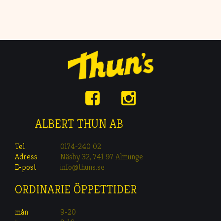
ALBERT THUN AB
Tel
0174-240 02
Adress
Näsby 32, 741 97 Almunge
E-post
info@thuns.se
ORDINARIE ÖPPETTIDER
mån
9-20