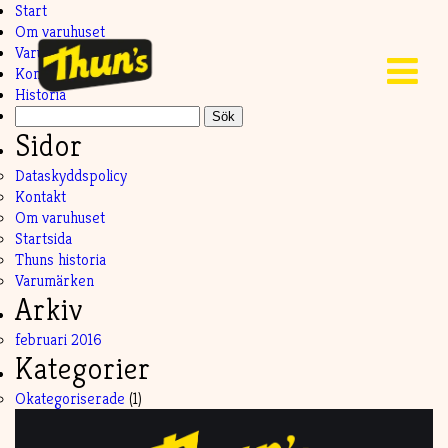
Start
Om varuhuset
Varumärken
Kontakt
Historia
Sök
efter:
Sidor
Dataskyddspolicy
Kontakt
Om varuhuset
Startsida
Thuns historia
Varumärken
Arkiv
februari 2016
Kategorier
Okategoriserade
(1)