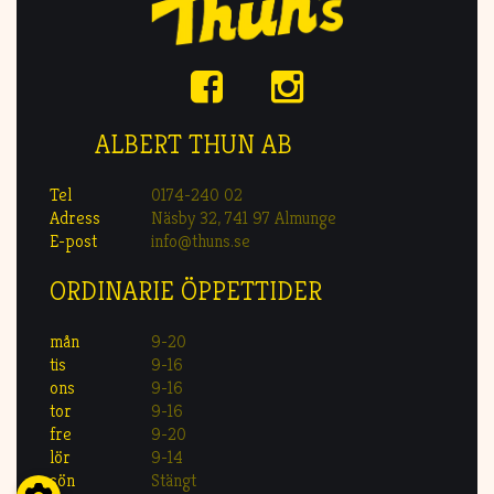
ALBERT THUN AB
Tel
0174-240 02
Adress
Näsby 32, 741 97 Almunge
E-post
info@thuns.se
ORDINARIE ÖPPETTIDER
mån
9-20
tis
9-16
ons
9-16
tor
9-16
fre
9-20
lör
9-14
sön
Stängt