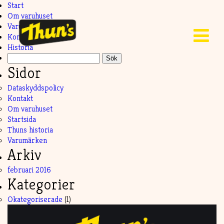
Start
Om varuhuset
Varumärken
Kontakt
Historia
Sök
efter:
Sidor
Dataskyddspolicy
Kontakt
Om varuhuset
Startsida
Thuns historia
Varumärken
Arkiv
februari 2016
Kategorier
Okategoriserade
(1)