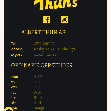
ALBERT THUN AB
Tel
0174-240 02
Adress
Näsby 32, 741 97 Almunge
E-post
info@thuns.se
ORDINARIE ÖPPETTIDER
mån
9-20
tis
9-16
ons
9-16
tor
9-16
fre
9-20
lör
9-14
sön
Stängt